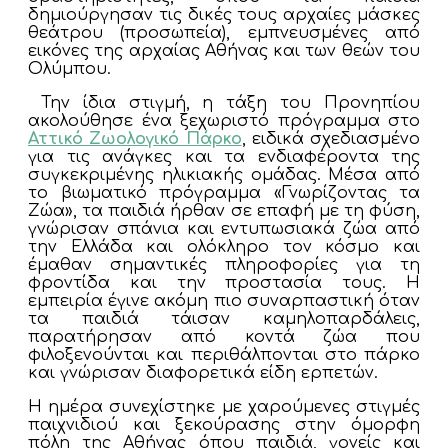
δημιούργησαν τις δικές τους αρχαίες μάσκες
θεάτρου (προσωπεία), εμπνευσμένες από
εικόνες της αρχαίας Αθήνας και των θεών του
Ολύμπου.
Την ίδια στιγμή, η τάξη του Προνηπίου
ακολούθησε ένα ξεχωριστό πρόγραμμα στο
Αττικό Ζωολογικό Πάρκο
, ειδικά σχεδιασμένο
για τις ανάγκες και τα ενδιαφέροντα της
συγκεκριμένης ηλικιακής ομάδας. Μέσα από
το βιωματικό πρόγραμμα «Γνωρίζοντας τα
Ζώα», τα παιδιά ήρθαν σε επαφή με τη φύση,
γνώρισαν σπάνια και εντυπωσιακά ζώα από
την Ελλάδα και ολόκληρο τον κόσμο και
έμαθαν σημαντικές πληροφορίες για τη
φροντίδα και την προστασία τους. Η
εμπειρία έγινε ακόμη πιο συναρπαστική όταν
τα παιδιά τάισαν καμηλοπαρδάλεις,
παρατήρησαν από κοντά ζώα που
φιλοξενούνται και περιθάλπονται στο πάρκο
και γνώρισαν διαφορετικά είδη ερπετών.
Η ημέρα συνεχίστηκε με χαρούμενες στιγμές
παιχνιδιού και ξεκούρασης στην όμορφη
πόλη της Αθήνας όπου παιδιά, γονείς και