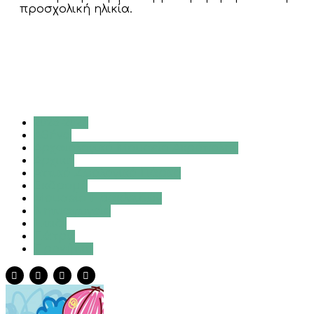
προσχολική ηλικία.
2025-2026
Αθήνα
Αρχαιολογικό Μουσείο Ακρόπολης
Αρχική
Αττικό Ζωολογικό Πάρκο
Εκδρομή
Μουσείο Ηρακλειδών
Νηπιαγωγείο
Παιδί
Πάτρα
Προνήπιο