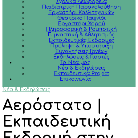
Σχολικά Λεωφορεία
Παιδιατρική Παρακολούθηση
Εργαστήρι Καλλιτεχνικών
Θεατρικό Παιχνίδι
Εργαστήρι Χορού
Πληροφορική & Ρομποτική
Γυμναστική & Αθλητισμός
Εκπαιδευτικές Εκδρομές
Πρόληψη & Υποστήριξη
Συναντήσεις Γονέων
Εκδηλώσεις & Γιορτές
Τα Νέα μας
Νέα & Εκδηλώσεις
Εκπαιδευτικά Project
Επικοινωνία
Νέα & Εκδηλώσεις
Αερόστατο |
Εκπαιδευτική