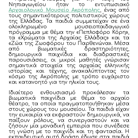
Νηπιαγωγείου ήταν το εντυπωσιακό
Αρχαιολογικό Μουσείο Ακρόπολης
, ένας από
τους σημαντικότερους πολιτιστικούς χώρους
της Ελλάδας. Τα παιδιά συμμετείχαν σε ένα
ολοκληρωμένο μουσειοπαιδαγωγικό
πρόγραμμα με θέμα την «Πεπλοφόρο Κόρη»,
τα «Χρώματα της Αρχαίας Ελλάδας» και τα
«Ζώα της Ζωοφόρου του Παρθενώνα». Μέσα
από βιωματικές δραστηριότητες,
δημιουργικά παιχνίδια και διαδραστικές
παρουσιάσεις, οι μικροί μαθητές γνώρισαν
σημαντικά στοιχεία της αρχαίας ελληνικής
ιστορίας και τέχνης, ανακαλύπτοντας τον
κόσμο της Ακρόπολης με τρόπο ευχάριστο
και κατανοητό για την ηλικία τους.
Ιδιαίτερο ενθουσιασμό προκάλεσαν τα
βιωματικά παιχνίδια με θέμα το αρχαίο
θέατρο, τα οποία πραγματοποιήθηκαν μέσα
στους χώρους του μουσείου. Τα παιδιά είχαν
την ευκαιρία να εκφραστούν δημιουργικά, να
παίξουν ρόλους, να συνεργαστούν και να
ζήσουν μία μοναδική εμπειρία που συνέδεσε
τη γνώση με το παιχνίδι και τη φαντασία. Η
εκπαιδευτική αυτή δράση έδωσε στα παιδιά