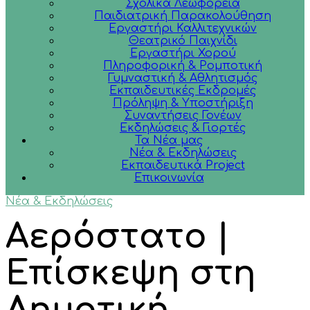
Σχολικά Λεωφορεία
Παιδιατρική Παρακολούθηση
Εργαστήρι Καλλιτεχνικών
Θεατρικό Παιχνίδι
Εργαστήρι Χορού
Πληροφορική & Ρομποτική
Γυμναστική & Αθλητισμός
Εκπαιδευτικές Εκδρομές
Πρόληψη & Υποστήριξη
Συναντήσεις Γονέων
Εκδηλώσεις & Γιορτές
Τα Νέα μας
Νέα & Εκδηλώσεις
Εκπαιδευτικά Project
Επικοινωνία
Νέα & Εκδηλώσεις
Αερόστατο |
Επίσκεψη στη