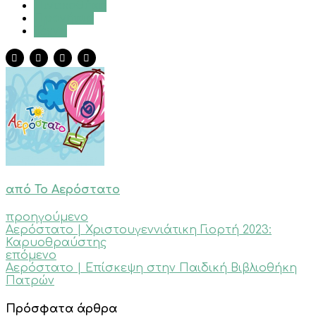
Πινακοθήκη
Προνήπιο
Τέχνη
από Το Αερόστατο
προηγούμενο
Αερόστατο | Χριστουγεννιάτικη Γιορτή 2023:
Καρυοθραύστης
επόμενο
Αερόστατο | Επίσκεψη στην Παιδική Βιβλιοθήκη
Πατρών
Πρόσφατα άρθρα