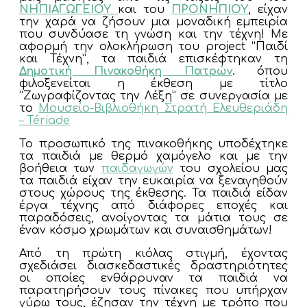
ΝΗΠΙΑΓΩΓΕΙΟΥ
και του
ΠΡΟΝΗΠΙΟΥ
, είχαν
την χαρά να ζήσουν μια μοναδική εμπειρία
που συνδύασε τη γνώση και την τέχνη! Με
αφορμή την ολοκλήρωση του project “Παιδί
και Τέχνη”, τα παιδιά επισκέφτηκαν τη
Δημοτική Πινακοθήκη Πατρών
. όπου
φιλοξενείται η έκθεση με τίτλο
“Ζωγραφίζοντας την Λέξη” σε συνεργασία με
το
Μουσείο-Βιβλιοθήκη Στρατή Ελευθεριάδη
– Tériade
Το προσωπικό της πινακοθήκης υποδέχτηκε
τα παιδιά με θερμό χαμόγελο και με την
βοήθεια των
παιδαγωγών
του σχολείου μας
τα παιδιά είχαν την ευκαιρία να ξεναγηθούν
στους χώρους της έκθεσης. Τα παιδιά είδαν
έργα τέχνης από διάφορες εποχές και
παραδόσεις, ανοίγοντας τα μάτια τους σε
έναν κόσμο χρωμάτων και συναισθημάτων!
Από τη πρώτη κιόλας στιγμή, έχοντας
σχεδιάσει διασκεδαστικές δραστηριότητες
οι οποίες ενθάρρυναν τα παιδιά να
παρατηρήσουν τους πίνακες που υπήρχαν
γύρω τους, έζησαν την τέχνη με τρόπο που