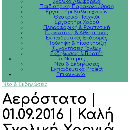
Σχολικά Λεωφορεία
Παιδιατρική Παρακολούθηση
Εργαστήρι Καλλιτεχνικών
Θεατρικό Παιχνίδι
Εργαστήρι Χορού
Πληροφορική & Ρομποτική
Γυμναστική & Αθλητισμός
Εκπαιδευτικές Εκδρομές
Πρόληψη & Υποστήριξη
Συναντήσεις Γονέων
Εκδηλώσεις & Γιορτές
Τα Νέα μας
Νέα & Εκδηλώσεις
Εκπαιδευτικά Project
Επικοινωνία
Νέα & Εκδηλώσεις
Αερόστατο |
01.09.2016 | Καλή