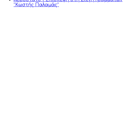
“Κωστής Παλαμάς”
Επικοινωνία
Πλοήγηση
Διακίδη 126,
Πάτρα, Αχαΐα
Αρχική
Οι τάξεις μας
2610 643507
Παροχές
Νέα &
6944 275662
Εκδηλώσεις
info@toaerostato.gr