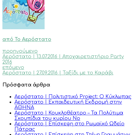
από Το Αερόστατο
προηγούμενο
Αερόστατο | 13.07.2016 | Αποχαιρετιστήριο Party
2016
επόμενο
Αερόστατο | 27.09.2016 | Ταξίδι με το Καράβι
Πρόσφατα άρθρα
Αερόστατο | Πολιτιστικό Project: Ο Κύκλωπας
Αερόστατο | Εκπαιδευτική Εκδρομή στην
ΑΘΗΝΑ
Αερόστατο | Κουκλοθέατρο – Τα Πολύτιμα
Σκουπίδια του κυρίου Νο
Αερόστατο | Επίσκεψη στο Ρωμαϊκό Ωδείο
Πάτρας
Αερόστατο | Επίσκεψη στη Στέγη Γραμμάτων