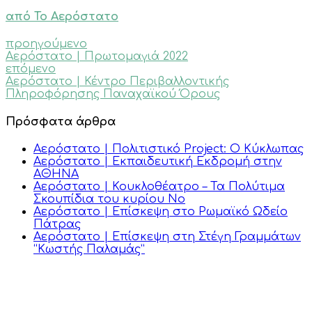
από Το Αερόστατο
προηγούμενο
Αερόστατο | Πρωτομαγιά 2022
επόμενο
Αερόστατο | Κέντρο Περιβαλλοντικής
Πληροφόρησης Παναχαϊκού Όρους
Πρόσφατα άρθρα
Αερόστατο | Πολιτιστικό Project: Ο Κύκλωπας
Αερόστατο | Εκπαιδευτική Εκδρομή στην
ΑΘΗΝΑ
Αερόστατο | Κουκλοθέατρο – Τα Πολύτιμα
Σκουπίδια του κυρίου Νο
Αερόστατο | Επίσκεψη στο Ρωμαϊκό Ωδείο
Πάτρας
Αερόστατο | Επίσκεψη στη Στέγη Γραμμάτων
“Κωστής Παλαμάς”