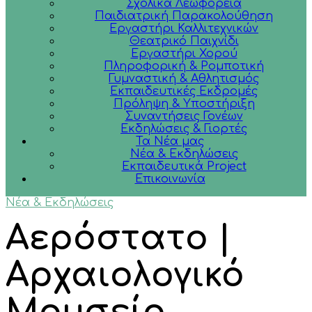
Σχολικά Λεωφορεία
Παιδιατρική Παρακολούθηση
Εργαστήρι Καλλιτεχνικών
Θεατρικό Παιχνίδι
Εργαστήρι Χορού
Πληροφορική & Ρομποτική
Γυμναστική & Αθλητισμός
Εκπαιδευτικές Εκδρομές
Πρόληψη & Υποστήριξη
Συναντήσεις Γονέων
Εκδηλώσεις & Γιορτές
Τα Νέα μας
Νέα & Εκδηλώσεις
Εκπαιδευτικά Project
Επικοινωνία
Νέα & Εκδηλώσεις
Αερόστατο |
Αρχαιολογικό