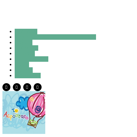
2021-2022
Αρχαιολογικό Μουσείο Πάτρας
Αρχική
Εκδρομή
Ιστορία
Νηπιαγωγείο
Παιδί
Πάτρα
Προνήπιο