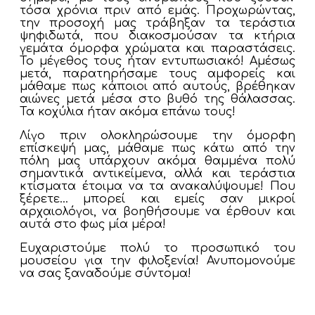
τόσα χρόνια πριν από εμάς. Προχωρώντας,
την προσοχή μας τράβηξαν τα τεράστια
ψηφιδωτά, που διακοσμούσαν τα κτήρια
γεμάτα όμορφα χρώματα και παραστάσεις.
Το μέγεθος τους ήταν εντυπωσιακό! Αμέσως
μετά, παρατηρήσαμε τους αμφορείς και
μάθαμε πως κάποιοι από αυτούς, βρέθηκαν
αιώνες μετά μέσα στο βυθό της θάλασσας.
Τα κοχύλια ήταν ακόμα επάνω τους!
Λίγο πριν ολοκληρώσουμε την όμορφη
επίσκεψή μας, μάθαμε πως κάτω από την
πόλη μας υπάρχουν ακόμα θαμμένα πολύ
σημαντικά αντικείμενα, αλλά και τεράστια
κτίσματα έτοιμα να τα ανακαλύψουμε! Που
ξέρετε… μπορεί και εμείς σαν μικροί
αρχαιολόγοι, να βοηθήσουμε να έρθουν και
αυτά στο φως μία μέρα!
Ευχαριστούμε πολύ το προσωπικό του
μουσείου για την φιλοξενία! Ανυπομονούμε
να σας ξαναδούμε σύντομα!