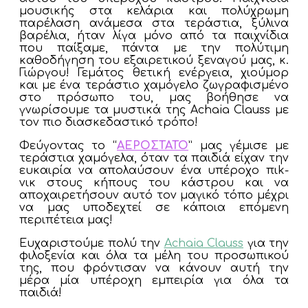
μουσικής στα κελάρια και πολύχρωμη
παρέλαση ανάμεσα στα τεράστια, ξύλινα
βαρέλια, ήταν λίγα μόνο από τα παιχνίδια
που παίξαμε, πάντα με την πολύτιμη
καθοδήγηση του εξαιρετικού ξεναγού μας, κ.
Γιώργου! Γεμάτος θετική ενέργεια, χιούμορ
και με ένα τεράστιο χαμόγελο ζωγραφισμένο
στο πρόσωπο του, μας βοήθησε να
γνωρίσουμε τα μυστικά της Achaia Clauss με
τον πιο διασκεδαστικό τρόπο!
Φεύγοντας το “
ΑΕΡΟΣΤΑΤΟ
” μας γέμισε με
τεράστια χαμόγελα, όταν τα παιδιά είχαν την
ευκαιρία να απολαύσουν ένα υπέροχο πιk-
νικ στους κήπους του κάστρου και να
αποχαιρετήσουν αυτό τον μαγικό τόπο μέχρι
να μας υποδεχτεί σε κάποια επόμενη
περιπέτεια μας!
Ευχαριστούμε πολύ την
Achaia Clauss
για την
φιλοξενία και όλα τα μέλη του προσωπικού
της, που φρόντισαν να κάνουν αυτή την
μέρα μία υπέροχη εμπειρία για όλα τα
παιδιά!