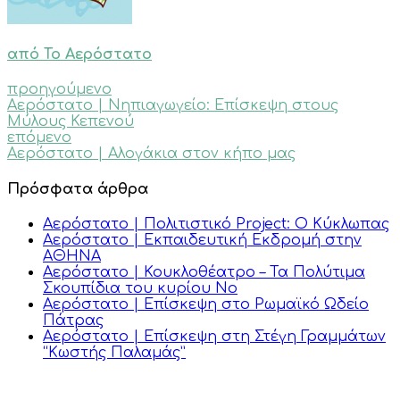
από Το Αερόστατο
προηγούμενο
Αερόστατο | Νηπιαγωγείο: Επίσκεψη στους
Μύλους Κεπενού
επόμενο
Αερόστατο | Αλογάκια στον κήπο μας
Πρόσφατα άρθρα
Αερόστατο | Πολιτιστικό Project: Ο Κύκλωπας
Αερόστατο | Εκπαιδευτική Εκδρομή στην
ΑΘΗΝΑ
Αερόστατο | Κουκλοθέατρο – Τα Πολύτιμα
Σκουπίδια του κυρίου Νο
Αερόστατο | Επίσκεψη στο Ρωμαϊκό Ωδείο
Πάτρας
Αερόστατο | Επίσκεψη στη Στέγη Γραμμάτων
“Κωστής Παλαμάς”