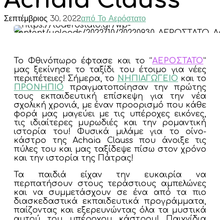
Achaia Clauss
Σεπτέμβριος 30, 2022
από Το Αερόστατο
Το Φθινόπωρο έφτασε και το “
ΑΕΡΟΣΤΑΤΟ
”
μας ξεκίνησε το ταξίδι του έτοιμο για νέες
περιπέτειες! Σήμερα, το
ΝΗΠΙΑΓΩΓΕΙΟ
και το
ΠΡΟΝΗΠΙΟ
πραγματοποίησαν την πρώτης
τους εκπαιδευτική επίσκεψη για την νέα
σχολική χρονιά, με έναν προορισμό που κάθε
φορά μας μαγεύει με τις υπέροχες εικόνες,
τις ιδιαίτερες μυρωδιές και την ρομαντική
ιστορία του! Φυσικά μιλάμε για το οίνο-
κάστρο της Achaia Clauss που άνοιξε τις
πύλες του και μας ταξίδεψε πίσω στον χρόνο
και την ιστορία της Πάτρας!
Τα παιδιά είχαν την ευκαιρία να
περπατήσουν στους τεράστιους αμπελώνες
και να συμμετάσχουν σε ένα από τα πιο
διασκεδαστικά εκπαιδευτικά προγράμματα,
παίζοντας και εξερευνώντας όλα τα μυστικά
αυτού του υπέροχου κάστρου! Παιχνίδια