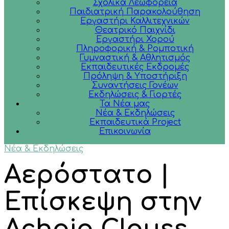
Σχολικά Λεωφορεία
Παιδιατρική Παρακολούθηση
Εργαστήρι Καλλιτεχνικών
Θεατρικό Παιχνίδι
Εργαστήρι Χορού
Πληροφορική & Ρομποτική
Γυμναστική & Αθλητισμός
Εκπαιδευτικές Εκδρομές
Πρόληψη & Υποστήριξη
Συναντήσεις Γονέων
Εκδηλώσεις & Γιορτές
Τα Νέα μας
Νέα & Εκδηλώσεις
Εκπαιδευτικά Project
Επικοινωνία
Νέα & Εκδηλώσεις
Αερόστατο |
Επίσκεψη στην