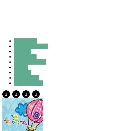
2022-2023
Achaia Clauss
Αρχική
Εκδρομή
Νηπιαγωγείο
Παιδί
Πάτρα
Προνήπιο
Φθινόπωρο