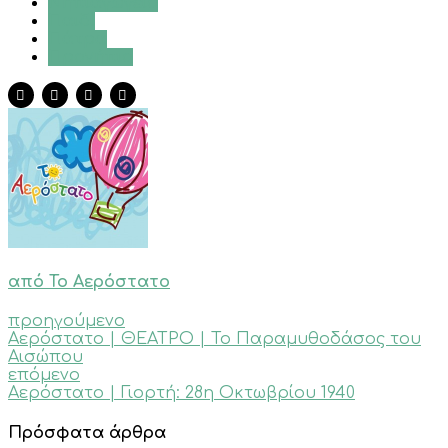
Νηπιαγωγείο
Παιδί
Πάτρα
Προνήπιο
από Το Αερόστατο
προηγούμενο
Αερόστατο | ΘΕΑΤΡΟ | Το Παραμυθοδάσος του
Αισώπου
επόμενο
Αερόστατο | Γιορτή: 28η Οκτωβρίου 1940
Πρόσφατα άρθρα