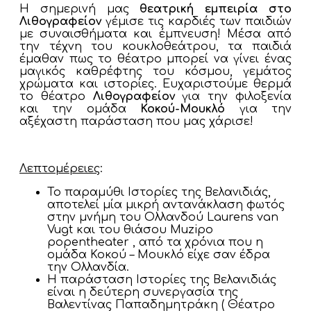
Η σημερινή μας
θεατρική εμπειρία στο
Λιθογραφείον
γέμισε τις καρδιές των παιδιών
με συναισθήματα και έμπνευση! Μέσα από
την τέχνη του κουκλοθεάτρου, τα παιδιά
έμαθαν πως το θέατρο μπορεί να γίνει ένας
μαγικός καθρέφτης του κόσμου, γεμάτος
χρώματα και ιστορίες. Ευχαριστούμε θερμά
το θέατρο
Λιθογραφείον
για την φιλοξενία
και την ομάδα
Κοκού-Μουκλό
για την
αξέχαστη παράσταση που μας χάρισε!
Λεπτομέρειες
:
Το παραμύθι Ιστορίες της Βελανιδιάς,
αποτελεί μία μικρή αντανάκλαση φωτός
στην μνήμη του Ολλανδού Laurens van
Vugt και του θιάσου Muzipo
popentheater , από τα χρόνια που η
ομάδα Κοκού – Μουκλό είχε σαν έδρα
την Ολλανδία.
Η παράσταση Ιστορίες της Βελανιδιάς
είναι η δεύτερη συνεργασία της
Βαλεντίνας Παπαδημητράκη ( Θέατρο