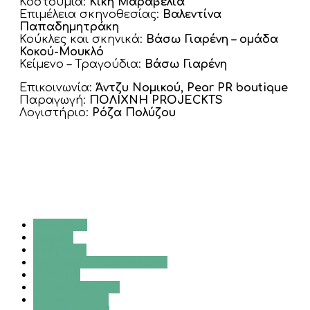
Κοστούμια:
Κική Μαραβέλια
Επιμέλεια σκηνοθεσίας:
Βαλεντίνα
Παπαδημητράκη
Κούκλες και σκηνικά:
Βάσω Γιαρένη – ομάδα
Κοκού-Μουκλό
Κείμενο – Τραγούδια:
Βάσω Γιαρένη
Επικοινωνία:
Άντζυ Νομικού, Pear PR boutique
Παραγωγή:
ΠΟΛΙΧΝΗ PROJECKTS
Λογιστήριο:
Ρόζα Πολύζου
2025-2026
Αρχική
Εκδρομή
Θεατρική Παράσταση
Θέατρο
Κουκλοθέατρο
Λιθογραφείο