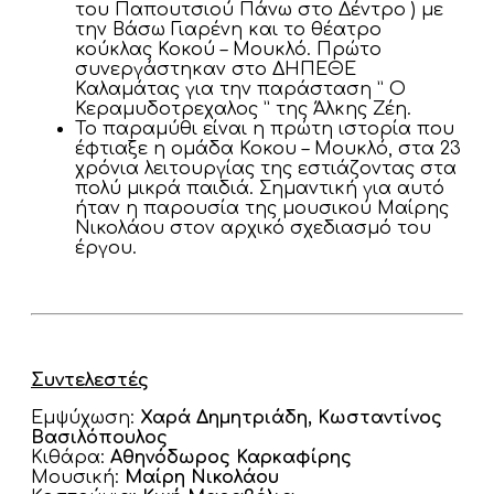
του Παπουτσιού Πάνω στο Δέντρο ) με
την Βάσω Γιαρένη και το θέατρο
κούκλας Κοκού – Μουκλό. Πρώτο
συνεργάστηκαν στο ΔΗΠΕΘΕ
Καλαμάτας για την παράσταση ” Ο
Κεραμυδοτρεχαλος ” της Άλκης Ζέη.
Το παραμύθι είναι η πρώτη ιστορία που
έφτιαξε η ομάδα Κοκου – Μουκλό, στα 23
χρόνια λειτουργίας της εστιάζοντας στα
πολύ μικρά παιδιά. Σημαντική για αυτό
ήταν η παρουσία της μουσικού Μαίρης
Νικολάου στον αρχικό σχεδιασμό του
έργου.
Συντελεστές
Εμψύχωση:
Χαρά Δημητριάδη, Κωσταντίνος
Βασιλόπουλος
Κιθάρα:
Αθηνόδωρος Καρκαφίρης
Μουσική:
Μαίρη Νικολάου