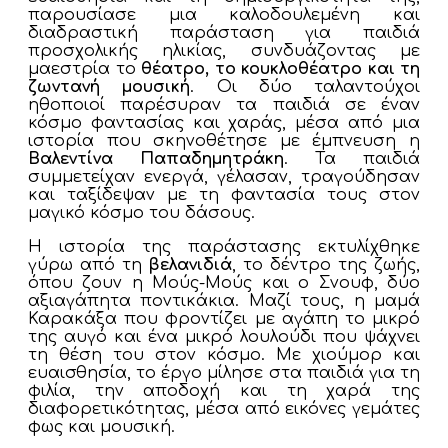
παρουσίασε μια καλοδουλεμένη και
διαδραστική παράσταση για παιδιά
προσχολικής ηλικίας, συνδυάζοντας με
μαεστρία το
θέατρο, το κουκλοθέατρο και τη
ζωντανή μουσική
. Οι δύο ταλαντούχοι
ηθοποιοί παρέσυραν τα παιδιά σε έναν
κόσμο φαντασίας και χαράς, μέσα από μια
ιστορία που σκηνοθέτησε με έμπνευση η
Βαλεντίνα Παπαδημητράκη
. Τα παιδιά
συμμετείχαν ενεργά, γέλασαν, τραγούδησαν
και ταξίδεψαν με τη φαντασία τους στον
μαγικό κόσμο του δάσους.
Η ιστορία της παράστασης εκτυλίχθηκε
γύρω από τη
βελανιδιά
, το δέντρο της ζωής,
όπου ζουν η Μούς-Μούς και ο Σνουφ, δύο
αξιαγάπητα ποντικάκια. Μαζί τους, η μαμά
Καρακάξα που φροντίζει με αγάπη το μικρό
της αυγό και ένα μικρό λουλούδι που ψάχνει
τη θέση του στον κόσμο. Με χιούμορ και
ευαισθησία, το έργο μίλησε στα παιδιά για τη
φιλία, την αποδοχή και τη χαρά της
διαφορετικότητας, μέσα από εικόνες γεμάτες
φως και μουσική.