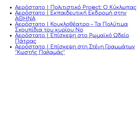
Αερόστατο | Πολιτιστικό Project: Ο Κύκλωπας
Αερόστατο | Εκπαιδευτική Εκδρομή στην
ΑΘΗΝΑ
Αερόστατο | Κουκλοθέατρο – Τα Πολύτιμα
Σκουπίδια του κυρίου Νο
Αερόστατο | Επίσκεψη στο Ρωμαϊκό Ωδείο
Πάτρας
Αερόστατο | Επίσκεψη στη Στέγη Γραμμάτων
“Κωστής Παλαμάς”
Επικοινωνία
Πλοήγηση
Διακίδη 126,
Πάτρα, Αχαΐα
Αρχική
Οι τάξεις μας
2610 643507
Παροχές