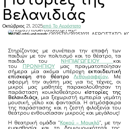
| Ιστορίες της
Βελανιδιάς
Οκτώβριος 21, 2025
από Το Αερόστατο
Στηρίζοντας με συνέπεια την επαφή των
παιδιών με τον πολιτισμό και το θέατρο, τα
παιδιά του
ΝΗΠΙΑΓΩΓΕΙΟΥ
και
του
ΠΡΟΝΗΠΙΟΥ
μας πραγματοποίησαν
σήμερα μία ακόμα υπέροχη
εκπαιδευτική
επίσκεψη στο θέατρο
Λιθογραφείον
. Με
αφορμή την αγάπη μας για τις τέχνες, οι
μικροί μας μαθητές παρακολούθησαν τη
παράσταση κουκλοθεάτρου
«Ιστορίες της
Βελανιδιάς»
, μια ξεχωριστή εμπειρία γεμάτη
μουσική, γέλιο και φαντασία. Η ατμόσφαιρα
της παράστασης και η ζεστή φιλοξενία του
θεάτρου ενθουσίασαν μικρούς και μεγάλους!
Η θεατρική ομάδα “
Κοκού – Μουκλό
“, με την
ευαισθησία και τη δημιουργικότητά της,