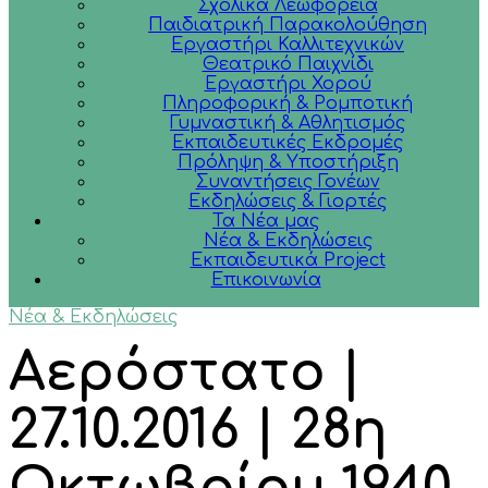
Σχολικά Λεωφορεία
Παιδιατρική Παρακολούθηση
Εργαστήρι Καλλιτεχνικών
Θεατρικό Παιχνίδι
Εργαστήρι Χορού
Πληροφορική & Ρομποτική
Γυμναστική & Αθλητισμός
Εκπαιδευτικές Εκδρομές
Πρόληψη & Υποστήριξη
Συναντήσεις Γονέων
Εκδηλώσεις & Γιορτές
Τα Νέα μας
Νέα & Εκδηλώσεις
Εκπαιδευτικά Project
Επικοινωνία
Νέα & Εκδηλώσεις
Αερόστατο |
27.10.2016 | 28η