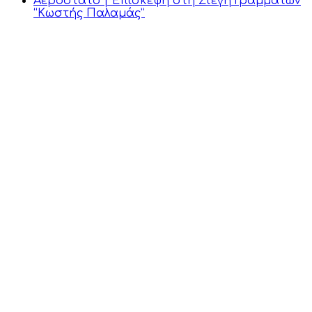
Αερόστατο | Επίσκεψη στη Στέγη Γραμμάτων
“Κωστής Παλαμάς”
Επικοινωνία
Πλοήγηση
Διακίδη 126,
Πάτρα, Αχαΐα
Αρχική
Οι τάξεις μας
2610 643507
Παροχές
Νέα &
6944 275662
Εκδηλώσεις
info@toaerostato.gr