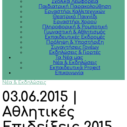
Σχολικά Λεωφορεία
Παιδιατρική Παρακολούθηση
Εργαστήρι Καλλιτεχνικών
Θεατρικό Παιχνίδι
Εργαστήρι Χορού
Πληροφορική & Ρομποτική
Γυμναστική & Αθλητισμός
Εκπαιδευτικές Εκδρομές
Πρόληψη & Υποστήριξη
Συναντήσεις Γονέων
Εκδηλώσεις & Γιορτές
Τα Νέα μας
Νέα & Εκδηλώσεις
Εκπαιδευτικά Project
Επικοινωνία
Νέα & Εκδηλώσεις
03.06.2015 |
Αθλητικές