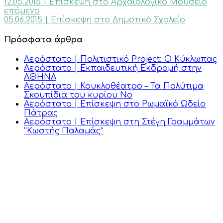
12.05.2015 | Επίσκεψη στο Αρχαιολογικό Μουσείο
επόμενο
05.06.2015 | Επίσκεψη στο Δημοτικό Σχολείο
Πρόσφατα άρθρα
Αερόστατο | Πολιτιστικό Project: Ο Κύκλωπας
Αερόστατο | Εκπαιδευτική Εκδρομή στην
ΑΘΗΝΑ
Αερόστατο | Κουκλοθέατρο – Τα Πολύτιμα
Σκουπίδια του κυρίου Νο
Αερόστατο | Επίσκεψη στο Ρωμαϊκό Ωδείο
Πάτρας
Αερόστατο | Επίσκεψη στη Στέγη Γραμμάτων
“Κωστής Παλαμάς”
Επικοινωνία
Πλοήγηση