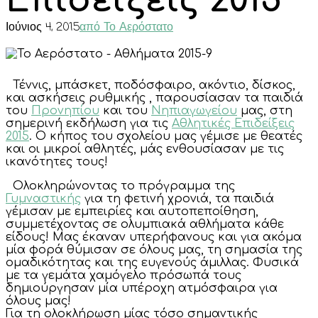
Επιδείξεις 2015
Ιούνιος 4, 2015
από Το Αερόστατο
Τέννις, μπάσκετ, ποδόσφαιρο, ακόντιο, δίσκος,
και ασκήσεις ρυθμικής , παρουσίασαν τα παιδιά
του
Προνηπίου
και του
Νηπιαγωγείου
μας, στη
σημερινή εκδήλωση για τις
Αθλητικές Επιδείξεις
2015
. Ο κήπος του σχολείου μας γέμισε με θεατές
και οι μικροί αθλητές, μάς ενθουσίασαν με τις
ικανότητες τους!
Ολοκληρώνοντας το πρόγραμμα της
Γυμναστικής
για τη φετινή χρονιά, τα παιδιά
γέμισαν με εμπειρίες και αυτοπεποίθηση,
συμμετέχοντας σε ολυμπιακά αθλήματα κάθε
είδους! Μας έκαναν υπερήφανους και για ακόμα
μία φορά θύμισαν σε όλους μας, τη σημασία της
ομαδικότητας και της ευγενούς άμιλλας. Φυσικά
με τα γεμάτα χαμόγελο πρόσωπά τους
δημιούργησαν μία υπέροχη ατμόσφαιρα για
όλους μας!
Για τη ολοκλήρωση μίας τόσο σημαντικής