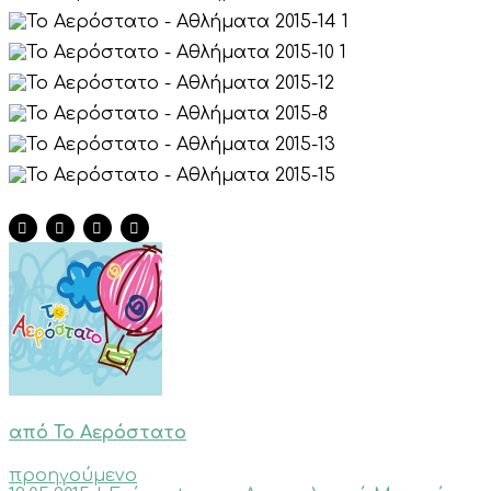
από Το Αερόστατο
προηγούμενο