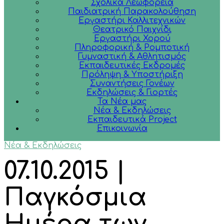
Σχολικά Λεωφορεία
Παιδιατρική Παρακολούθηση
Εργαστήρι Καλλιτεχνικών
Θεατρικό Παιχνίδι
Εργαστήρι Χορού
Πληροφορική & Ρομποτική
Γυμναστική & Αθλητισμός
Εκπαιδευτικές Εκδρομές
Πρόληψη & Υποστήριξη
Συναντήσεις Γονέων
Εκδηλώσεις & Γιορτές
Τα Νέα μας
Νέα & Εκδηλώσεις
Εκπαιδευτικά Project
Επικοινωνία
Νέα & Εκδηλώσεις
07.10.2015 |
Παγκόσμια