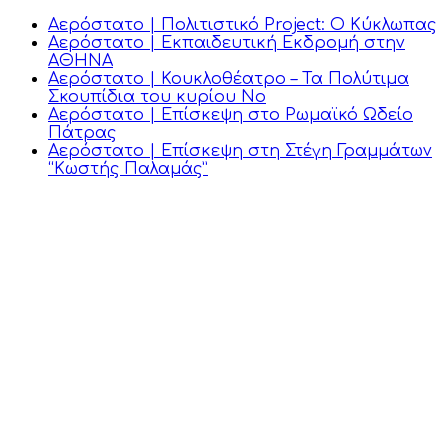
Αερόστατο | Πολιτιστικό Project: Ο Κύκλωπας
Αερόστατο | Εκπαιδευτική Εκδρομή στην
ΑΘΗΝΑ
Αερόστατο | Κουκλοθέατρο – Τα Πολύτιμα
Σκουπίδια του κυρίου Νο
Αερόστατο | Επίσκεψη στο Ρωμαϊκό Ωδείο
Πάτρας
Αερόστατο | Επίσκεψη στη Στέγη Γραμμάτων
“Κωστής Παλαμάς”
Επικοινωνία
Πλοήγηση
Διακίδη 126,
Πάτρα, Αχαΐα
Αρχική
Οι τάξεις μας
2610 643507
Παροχές