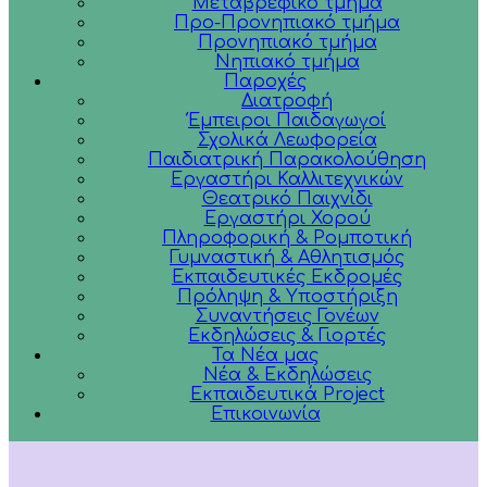
Μεταβρεφικό τμήμα
Προ-Προνηπιακό τμήμα
Προνηπιακό τμήμα
Νηπιακό τμήμα
Παροχές
Διατροφή
Έμπειροι Παιδαγωγοί
Σχολικά Λεωφορεία
Παιδιατρική Παρακολούθηση
Εργαστήρι Καλλιτεχνικών
Θεατρικό Παιχνίδι
Εργαστήρι Χορού
Πληροφορική & Ρομποτική
Γυμναστική & Αθλητισμός
Εκπαιδευτικές Εκδρομές
Πρόληψη & Υποστήριξη
Συναντήσεις Γονέων
Εκδηλώσεις & Γιορτές
Τα Νέα μας
Νέα & Εκδηλώσεις
Εκπαιδευτικά Project
Επικοινωνία