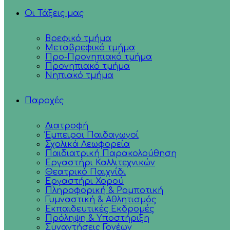
Οι Τάξεις μας
Βρεφικό τμήμα
Μεταβρεφικό τμήμα
Προ-Προνηπιακό τμήμα
Προνηπιακό τμήμα
Νηπιακό τμήμα
Παροχές
Διατροφή
Έμπειροι Παιδαγωγοί
Σχολικά Λεωφορεία
Παιδιατρική Παρακολούθηση
Εργαστήρι Καλλιτεχνικών
Θεατρικό Παιχνίδι
Εργαστήρι Χορού
Πληροφορική & Ρομποτική
Γυμναστική & Αθλητισμός
Εκπαιδευτικές Εκδρομές
Πρόληψη & Υποστήριξη
Συναντήσεις Γονέων