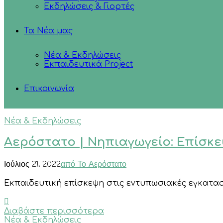
Εκδηλώσεις & Γιορτές
Τα Νέα μας
Νέα & Εκδηλώσεις
Εκπαιδευτικά Project
Επικοινωνία
Νέα & Εκδηλώσεις
Αερόστατο | Νηπιαγωγείο: Επίσκ
Ιούλιος 21, 2022
από Το Αερόστατο
Εκπαιδευτική επίσκεψη στις εντυπωσιακές εγκατα
Διαβάστε περισσότερα
Νέα & Εκδηλώσεις