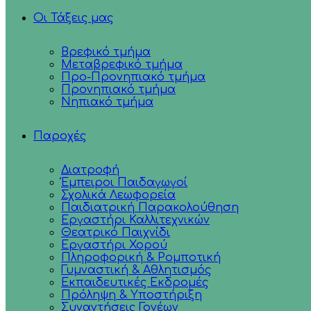
Οι Τάξεις μας
Βρεφικό τμήμα
Μεταβρεφικό τμήμα
Προ-Προνηπιακό τμήμα
Προνηπιακό τμήμα
Νηπιακό τμήμα
Παροχές
Διατροφή
Έμπειροι Παιδαγωγοί
Σχολικά Λεωφορεία
Παιδιατρική Παρακολούθηση
Εργαστήρι Καλλιτεχνικών
Θεατρικό Παιχνίδι
Εργαστήρι Χορού
Πληροφορική & Ρομποτική
Γυμναστική & Αθλητισμός
Εκπαιδευτικές Εκδρομές
Πρόληψη & Υποστήριξη
Συναντήσεις Γονέων