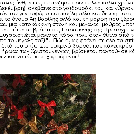
καλός άνθρωπος που έζησε πριν πολλά πολλά χρόνια 
6 Δεκέμβρη) ανέβαινε στο γαϊδουράκι του και γύρν
υτόν τον γενειοφόρο παππούλη αλλά και διαφημίσει
 το όνομα Άη Βασίλης αλλά και τη μορφή που ξέρο
άει μια κατακόκκινη στολή και μεγάλες μαύρες μπό
 στα σπίτια το βράδυ της Παραμονής της Πρωτοχρον
Ευχαριστιέται μάλιστα πάρα πολύ όταν δίπλα από τ
πό το μεγάλο ταξίδι. Πώς όμως φτάνει σε όλα τα σπ
 δικό του σπίτι; Στο μακρινό βορρά, που κάνει κρύο κ
ήρωας των Χριστουγέννων, βρίσκεται παντού- σε κάρ
ων και να είμαστε χαρούμενοι!!