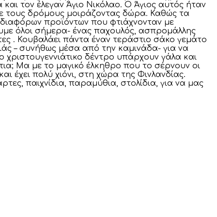
και τον έλεγαν Άγιο Νικόλαο. Ο Άγιος αυτός ήταν
αγε τους δρόμους μοιράζοντας δώρα. Καθώς τα
ς διαφόρων προϊόντων που φτιάχνονταν με
υμε όλοι σήμερα- ένας παχουλός, ασπρομάλλης
τες . Κουβαλάει πάντα έναν τεράστιο σάκο γεμάτο
ιάς – συνήθως μέσα από την καμινάδα- για να
ο χριστουγεννιάτικο δέντρο υπάρχουν γάλα και
ίτια; Μα με το μαγικό έλκηθρο που το σέρνουν οι
αι έχει πολύ χιόνι, στη χώρα της Φινλανδίας.
τες, παιχνίδια, παραμύθια, στολίδια, για να μας