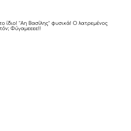
ο ίδιο! “Αη Βασίλης” φυσικά! Ο λατρεμένος
όν; Φύγαμεεεε!!