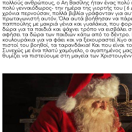
πολλούς ανθρώπους, ο Αη Βασίλης ήταν ένας πολύ 
πολύ γενναιόδωρος- την ημέρα της γιορτής του ( 
χρόνια περνούσαν, πολλά βιβλία γράφονταν για α
πρωταγωνιστή αυτόν. Όλα αυτά βοήθησαν να πάρει
παππούλης με μακριά γένια και γυαλάκια, που φορ
δώρα για τα παιδιά και ψάχνει τρόπο να εισβάλει
αφήσει τα δώρα των παιδιών κάτω από το δέντρο. 
κουλουράκια για να φάει και να ξεκουραστεί λίγο α
πιστοί του βοηθοί, τα ταρανδάκια! Και που είναι το
Συνεχώς με ένα πλατύ χαμόγελο, ο αγαπημένος μας 
θυμίζει να πιστεύουμε στη μαγεία των Χριστουγένν