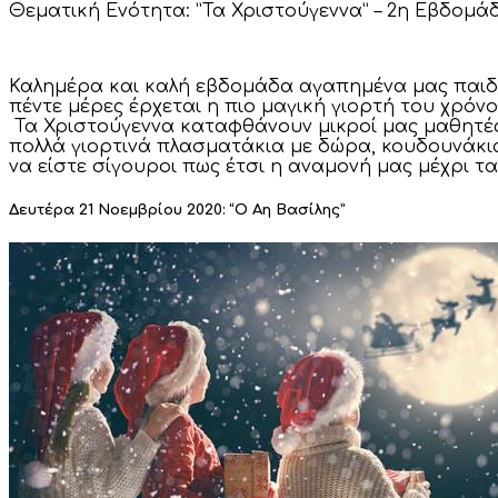
Θεματική Ενότητα:
”
Τα Χριστούγεννα”
– 2η Εβδομά
Καλημέρα και καλή εβδομάδα αγαπημένα μας παιδάκ
πέντε μέρες έρχεται η πιο μαγική γιορτή του χρόν
Τα Χριστούγεννα καταφθάνουν μικροί μας μαθητές!
πολλά γιορτινά πλασματάκια με δώρα, κουδουνάκια
να είστε σίγουροι πως έτσι η αναμονή μας μέχρι τα
Δευτέρα 21 Νοεμβρίου 2020: “Ο Αη Βασίλης”