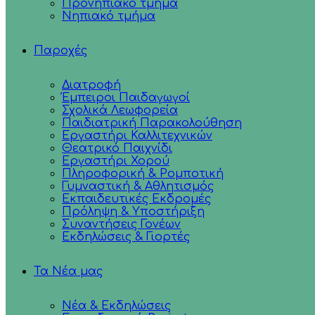
Προνηπιακό τμήμα
Νηπιακό τμήμα
Παροχές
Διατροφή
Έμπειροι Παιδαγωγοί
Σχολικά Λεωφορεία
Παιδιατρική Παρακολούθηση
Εργαστήρι Καλλιτεχνικών
Θεατρικό Παιχνίδι
Εργαστήρι Χορού
Πληροφορική & Ρομποτική
Γυμναστική & Αθλητισμός
Εκπαιδευτικές Εκδρομές
Πρόληψη & Υποστήριξη
Συναντήσεις Γονέων
Εκδηλώσεις & Γιορτές
Τα Νέα μας
Νέα & Εκδηλώσεις